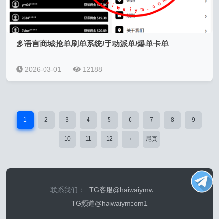
多语言商城抢单刷单系统/手动派单/爆单卡单
2026-03-01
12188
1
2
3
4
5
6
7
8
9
10
11
12
›
尾页
联系我们：
TG客服@haiwaiymw
TG频道@haiwaiymcom1