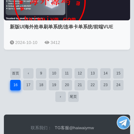
新版UI海外抢单刷单系统/连单卡单系统/前端VUE
2024-10-10
3412
首页
‹
9
10
11
12
13
14
15
16
17
18
19
20
21
22
23
24
›
尾页
联系我们：
TG客服@haiwaiymw