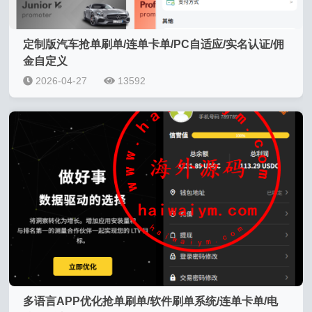
定制版汽车抢单刷单/连单卡单/PC自适应/实名认证/佣
金自定义
2026-04-27
13592
多语言APP优化抢单刷单/软件刷单系统/连单卡单/电