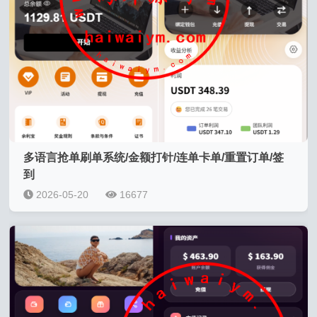
多语言抢单刷单系统/金额打针/连单卡单/重置订单/签
到
2026-05-20
16677