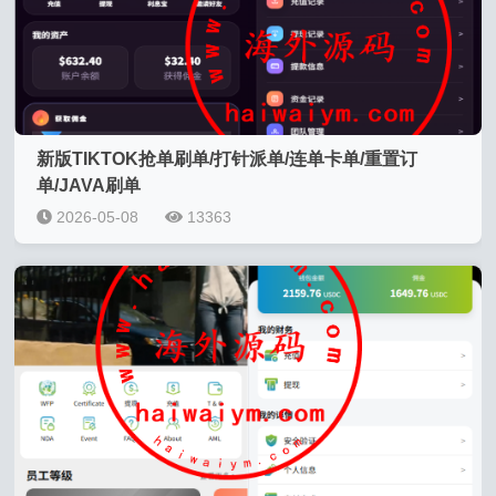
新版TIKTOK抢单刷单/打针派单/连单卡单/重置订
单/JAVA刷单
2026-05-08
13363