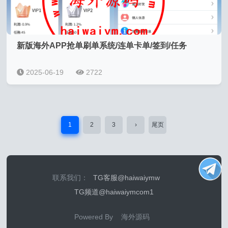
新版海外APP抢单刷单系统/连单卡单/签到/任务
2025-06-19
2722
1
2
3
›
尾页
联系我们：
TG客服@haiwaiymw
TG频道@haiwaiymcom1
Powered By 海外源码