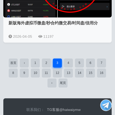
新版海外虚拟币微盘/秒合约微交易/时间盘/信用分
2026-04-05
11197
首页
‹
1
2
3
4
5
6
7
8
9
10
11
12
13
14
15
16
›
尾页
联系我们：
TG客服@haiwaiymw