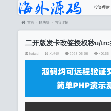
投资理财
首页
›
区块链
›
内容详情
二开版发卡改签授权秒u/trc
haiwai
区块链
2023-06-06
40166