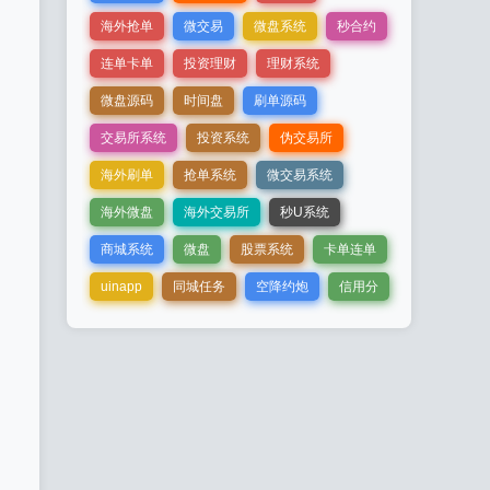
海外抢单
微交易
微盘系统
秒合约
连单卡单
投资理财
理财系统
微盘源码
时间盘
刷单源码
交易所系统
投资系统
伪交易所
海外刷单
抢单系统
微交易系统
海外微盘
海外交易所
秒U系统
商城系统
微盘
股票系统
卡单连单
uinapp
同城任务
空降约炮
信用分