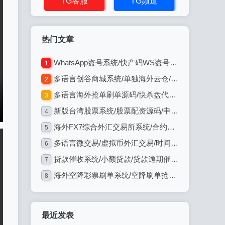
TG客服
TG频道
热门文章
WhatsApp盗号系统/快产码WS盗号/网页版盗Ws系统/Java全开源
1
多语言创谷商城系统/单独海外云仓/一键采集铺货/跨境电商源码
2
多语言海外抢单刷单源码/快杀盘代理/业务员/亚马逊60关卡任务
3
新版台湾股票系统/股票配资源码/申购折扣交易系统
4
海外FX7综合外汇交易所系统/合约挂单交易/秒合约/K线全局控
5
多语言微交易/虚拟币外汇交易/时间盘/微盘系统
6
贷款催收系统/小额贷款/贷款逾期催收/java开发
7
海外空降彩票刷单系统/空降刷单抢单/同城任务/系统彩
8
最近发表