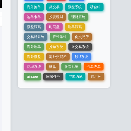
海外抢单
微交易
微盘系统
秒合约
连单卡单
投资理财
理财系统
微盘源码
时间盘
刷单源码
交易所系统
投资系统
伪交易所
海外刷单
抢单系统
微交易系统
海外微盘
海外交易所
秒U系统
商城系统
微盘
股票系统
卡单连单
uinapp
同城任务
空降约炮
信用分