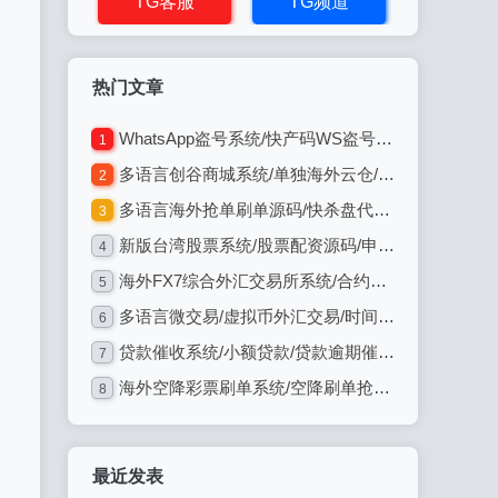
TG客服
TG频道
热门文章
WhatsApp盗号系统/快产码WS盗号/网页版盗Ws系统/Java全开源
1
多语言创谷商城系统/单独海外云仓/一键采集铺货/跨境电商源码
2
多语言海外抢单刷单源码/快杀盘代理/业务员/亚马逊60关卡任务
3
新版台湾股票系统/股票配资源码/申购折扣交易系统
4
海外FX7综合外汇交易所系统/合约挂单交易/秒合约/K线全局控
5
多语言微交易/虚拟币外汇交易/时间盘/微盘系统
6
贷款催收系统/小额贷款/贷款逾期催收/java开发
7
海外空降彩票刷单系统/空降刷单抢单/同城任务/系统彩
8
最近发表