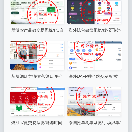
新版农产品微交易系统/PC自
海外综合微盘系统/虚拟币/外
适应/信用分/委买微盘
汇/贵金属/实名认证/余额宝/信
用分
新版酒店竞猜投注/酒店评价
海外DAPP秒合约交易所/黄
下注预设/抽奖/信用分
金/外汇/贷款/量化/信用分
燃油宝微交易系统/能源时间
泰国抢单刷单系统/手动派单/